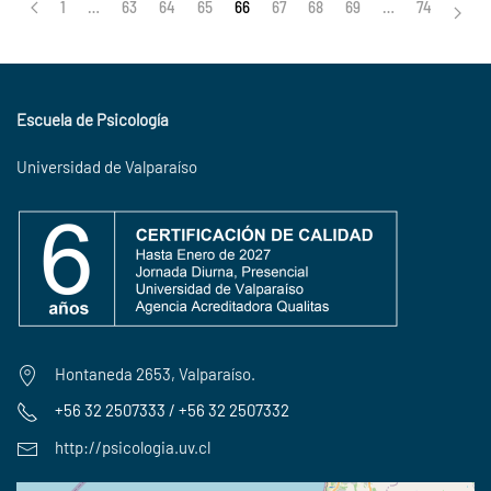
1
…
63
64
65
66
67
68
69
…
74
Escuela de Psicología
Universidad de Valparaíso
Hontaneda 2653, Valparaíso.
+56 32 2507333 / +56 32 2507332
http://psicologia.uv.cl