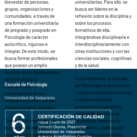
bienestar de personas,
universitarias. Para ello, se
grupos, organizaciones y
busca ser líderes en la
comunidades, a través de
reflexión sobre la disciplina y
una formación universitaria
sobre los procesos
de pregrado y posgrado en
formativos de ella,
Psicología de carácter
integrándose disciplinaria e
autocrítico, riguroso e
interdisciplinariamente con
integral. De este modo, se
otras instituciones y con las
busca formar profesionales
ciencias sociales, cognitivas
que posean un amplio
y de la salud.
dominio de los fundamentos
Conjuntamente, la Escuela
epistemológicos,
Escuela de Psicología
de Psicología se proyecta en
metodológicos e
contacto permanente con las
investigativos de los
Universidad de Valparaíso
nuevas tendencias
fenómenos y procesos del
académicas y laborales,
comportamiento humano.
realizando aportes a la
Todo esto, a través de una
sociedad a través de la
propuesta de educación
generación, y aplicación
continua pertinente a las
crítica del conocimiento,