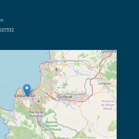
so.
2507332