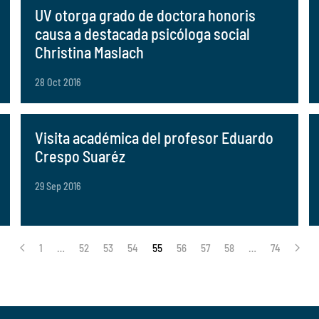
UV otorga grado de doctora honoris
causa a destacada psicóloga social
Christina Maslach
28 Oct 2016
Visita académica del profesor Eduardo
Crespo Suaréz
29 Sep 2016
1
…
52
53
54
55
56
57
58
…
74