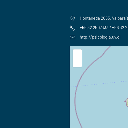
Hontaneda 2653, Valparaí
+56 32 2507333 / +56 32 
http://psicologia.uv.cl
+
−