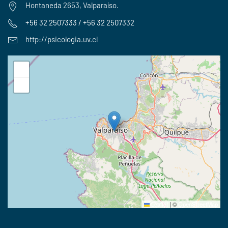
Hontaneda 2653, Valparaíso.
+56 32 2507333 / +56 32 2507332
http://psicologia.uv.cl
+
−
Leaflet
|
©
OpenStreetMap