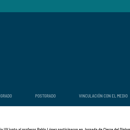
EGRADO
POSTGRADO
VINCULACIÓN CON EL MEDIO
ía UV junto al profesor Pablo López participaron en Jornada de Cierre del Diplo