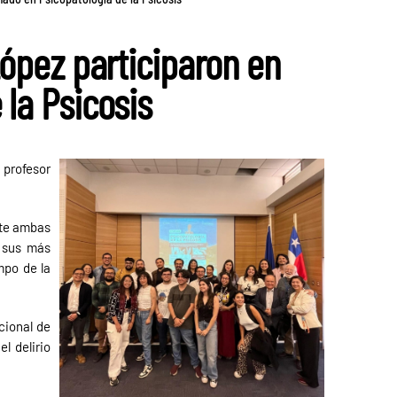
López participaron en
la Psicosis
 profesor
nte ambas
e sus más
mpo de la
cional de
l delirio