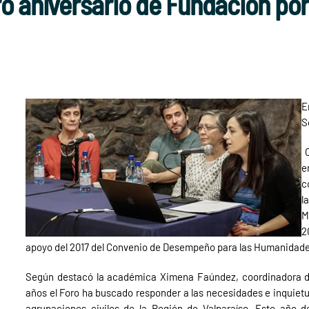
ó aniversario de Fundación por
E
S
C
e
c
l
M
2
apoyo del 2017 del Convenio de Desempeño para las Humanidades,
Según destacó la académica Ximena Faúndez, coordinadora d
años el Foro ha buscado responder a las necesidades e inquiet
agrupaciones civiles de la Región de Valparaíso. Este año 