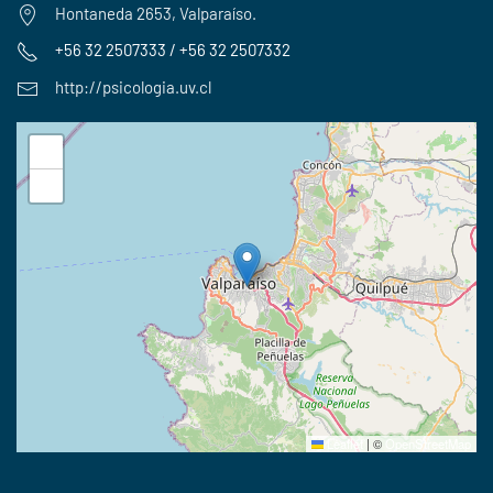
Hontaneda 2653, Valparaíso.
+56 32 2507333 / +56 32 2507332
http://psicologia.uv.cl
+
−
Leaflet
|
©
OpenStreetMap