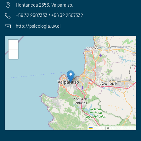
Hontaneda 2653, Valparaíso.
+56 32 2507333 / +56 32 2507332
http://psicologia.uv.cl
+
−
Leaflet
|
©
OpenStreetMap