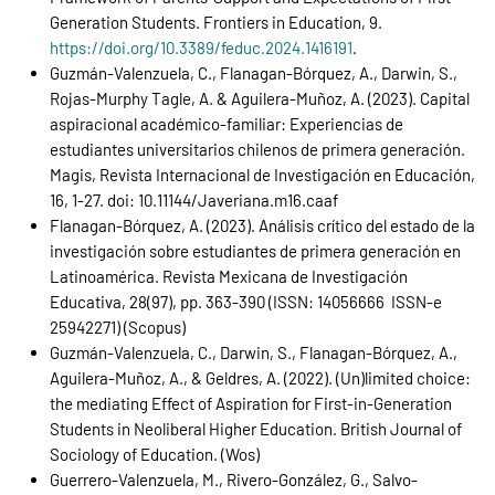
Generation Students. Frontiers in Education, 9.
https://doi.org/10.3389/feduc.2024.1416191
.
Guzmán-Valenzuela, C., Flanagan-Bórquez, A., Darwin, S.,
Rojas-Murphy Tagle, A. & Aguilera-Muñoz, A. (2023). Capital
aspiracional académico-familiar: Experiencias de
estudiantes universitarios chilenos de primera generación.
Magis, Revista Internacional de Investigación en Educación,
16, 1-27. doi: 10.11144/Javeriana.m16.caaf
Flanagan
-Bórquez, A. (2023). Análisis crítico del estado de la
investigación sobre estudiantes de primera generación en
Latinoamérica. Revista Mexicana de Investigación
Educativa, 28(97), pp. 363-390 (ISSN: 14056666 ISSN-e
25942271) (Scopus)
Guzmán-Valenzuela, C., Darwin, S., Flanagan-Bórquez, A.,
Aguilera-Muñoz, A., & Geldres, A. (2022). (Un)limited choice:
the mediating Effect of Aspiration for First-in-Generation
Students in Neoliberal Higher Education. British Journal of
Sociology of Education. (Wos)
Guerrero-Valenzuela, M., Rivero-González, G., Salvo-