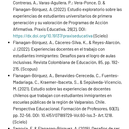
Contreras, A., Varas-Aguilera, P.; Vera-Ponce, D. &
Flanagan-Bórquez, A. (2022). Estudio exploratorio sobre las
experiencias de estudiantes universitarios de primera
generación y su valoración de Programas de Acción
Afirmativa. Praxis Educativa, 26(2), DOI:
https://dx.doi.org/10.19137/praxiseducativa
(Scielo)
Flanagan-Bórquez, A., Cáceres-Silva, K., & Reyes-Alarcón,
J. (2022). Experiencias docentes en el trabajo con
estudiantes inmigrantes: Desafíos para el logro de aulas
inclusivas. Revista Colombiana de Educación, 85, pp. 192-
215. (Scopus)
Flanagan-Bórquez, A., Benavides-Cereceda, C., Fuentes-
Madariaga, C., Kraemer-Ibaceta, S., & Sepúlveda-Vicencio,
M. (2021). Estudio sobre las experiencias de docentes
chilenos que trabajan con estudiantes inmigrantes en
escuelas públicas de la región de Valparaíso, Chile.
Perspectiva Educacional. Formación de Profesores, 60(3),
pp. 32-56. DOI: 10.4151/07189729-Vol.60-Iss.3- Art.1218.
(Scielo)
Segovia, F. & Flanagan-Bórquez, A. (2019). Desafíos de ser