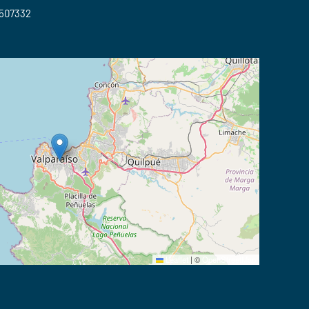
2507332
Leaflet
|
©
OpenStreetMap