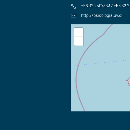
+56 32 2507333 / +56 32 
http://psicologia.uv.cl
+
−