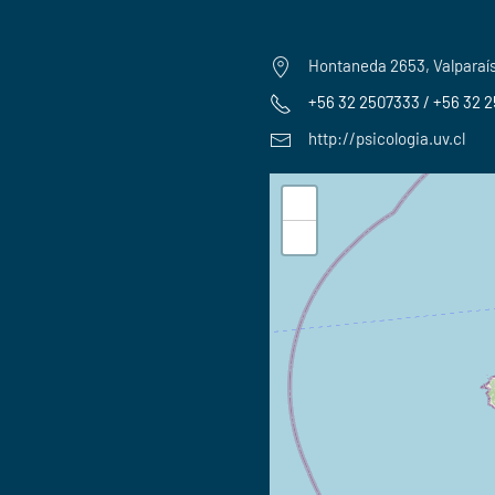
Hontaneda 2653, Valparaí
+56 32 2507333 / +56 32 
http://psicologia.uv.cl
+
−