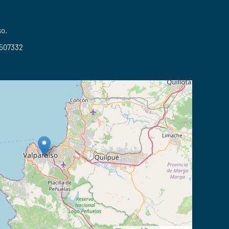
so.
2507332