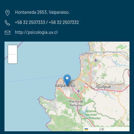
Hontaneda 2653, Valparaíso.
+56 32 2507333 / +56 32 2507332
http://psicologia.uv.cl
+
−
Leaflet
|
©
OpenStreetMap