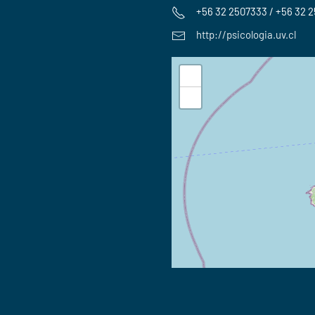
+56 32 2507333 / +56 32 
http://psicologia.uv.cl
+
−