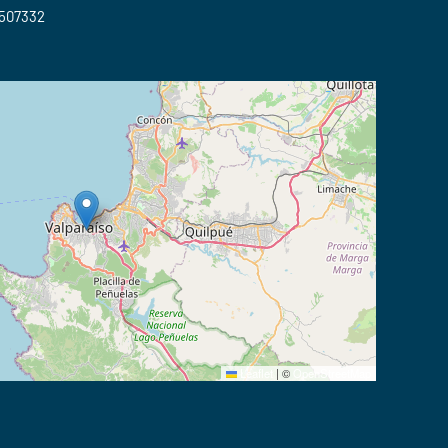
2507332
Leaflet
|
©
OpenStreetMap