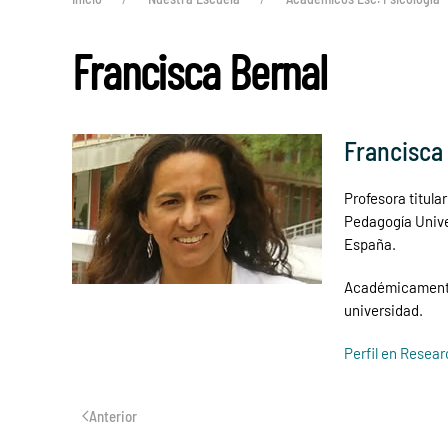
Francisca Bernal
Francisca
Profesora titula
Pedagogía Univer
España.
Académicamente 
universidad.
Perfil en Resea
Anterior