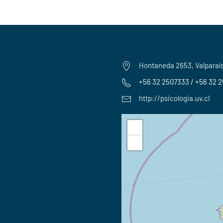
Hontaneda 2653, Valparaí
+56 32 2507333 / +56 32 
http://psicologia.uv.cl
+
−