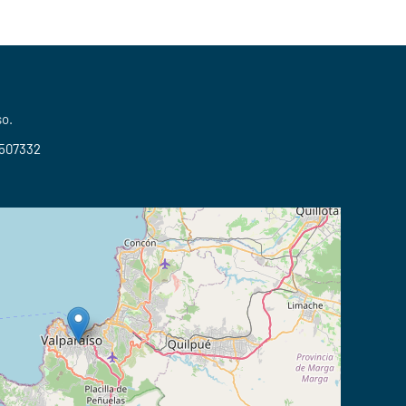
so.
2507332