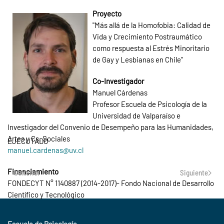
Proyecto
"Más allá de la Homofobia: Calidad de
Vida y Crecimiento Postraumático
como respuesta al Estrés Minoritario
de Gay y Lesbianas en Chile"
Co-Investigador
Manuel Cárdenas
Profesor Escuela de Psicología de la
Universidad de Valparaíso e
Investigador del Convenio de Desempeño para las Humanidades,
Artes y Cs. Sociales
EJECUTADO
manuel.cardenas@uv.cl
Financiamiento
Anterior
Siguiente
FONDECYT N° 1140887 (2014-2017)- Fondo Nacional de Desarrollo
Científico y Tecnológico