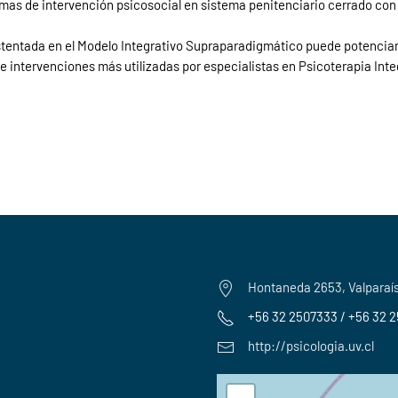
gramas de intervención psicosocial en sistema penitenciario cerrado co
ustentada en el Modelo Integrativo Supraparadigmático puede potencia
 e intervenciones más utilizadas por especialistas en Psicoterapia Inte
Hontaneda 2653, Valparaí
+56 32 2507333 / +56 32 
http://psicologia.uv.cl
+