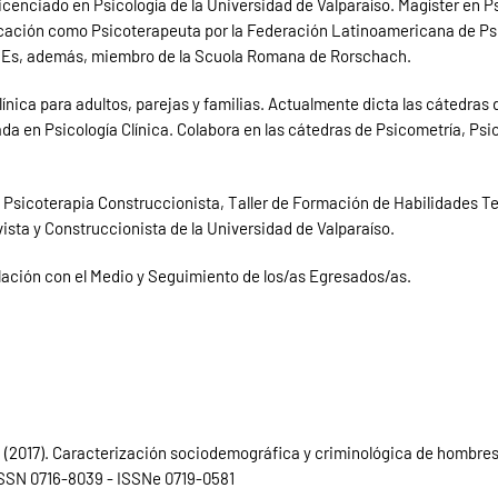
Licenciado en Psicología de la Universidad de Valparaíso. Magíster en P
ficación como Psicoterapeuta por la Federación Latinoamericana de Psi
s. Es, además, miembro de la Scuola Romana de Rorschach.
ca para adultos, parejas y familias. Actualmente dicta las cátedras d
da en Psicología Clínica. Colabora en las cátedras de Psicometría, Psi
 Psicoterapia Construccionista, Taller de Formación de Habilidades Te
ista y Construccionista de la Universidad de Valparaíso.
ación con el Medio y Seguimiento de los/as Egresados/as.
 C. (2017). Caracterización sociodemográfica y criminológica de hombre
, ISSN 0716-8039 - ISSNe 0719-0581