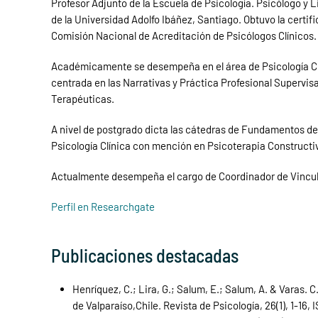
Profesor Adjunto de la Escuela de Psicología. Psicólogo y 
de la Universidad Adolfo Ibáñez, Santiago. Obtuvo la certi
Comisión Nacional de Acreditación de Psicólogos Clínico
Académicamente se desempeña en el área de Psicología Clíni
centrada en las Narrativas y Práctica Profesional Supervisa
Terapéuticas.
A nivel de postgrado dicta las cátedras de Fundamentos de
Psicología Clínica con mención en Psicoterapia Constructiv
Actualmente desempeña el cargo de Coordinador de Vincul
Perfil en Researchgate
Publicaciones destacadas
Henríquez, C.; Lira, G.; Salum, E.; Salum, A. & Varas.
de Valparaíso,Chile. Revista de Psicología, 26(1), 1-16